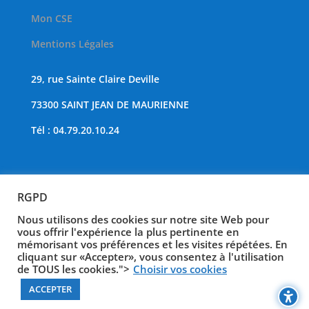
Mon CSE
Mentions Légales
29, rue Sainte Claire Deville
73300 SAINT JEAN DE MAURIENNE
Tél : 04.79.20.10.24
Tous droits réservés au CSE TRIMET de St Jean de
RGPD
Maurienne.
Site internet réalisé par l’agence de communication
Nous utilisons des cookies sur notre site Web pour
Alpine COM’.
vous offrir l'expérience la plus pertinente en
mémorisant vos préférences et les visites répétées. En
cliquant sur «Accepter», vous consentez à l'utilisation
de TOUS les cookies.">
Choisir vos cookies
ACCEPTER